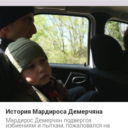
История Мардироса Демерчяна
Мардирос Демерчян подвергся
избиениям и пыткам, пожаловался на