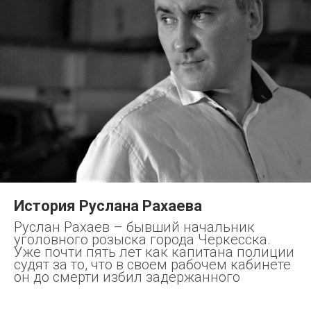
История Руслана Рахаева
Руслан Рахаев – бывший начальник
уголовного розыска города Черкесска.
Уже почти пять лет как капитана полиции
судят за то, что в своем рабочем кабинете
он до смерти избил задержанного